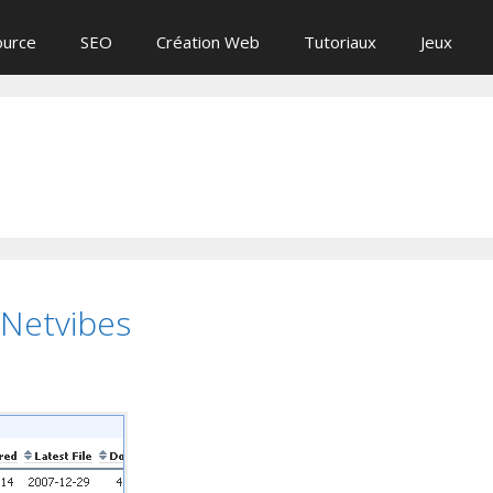
ource
SEO
Création Web
Tutoriaux
Jeux
Netvibes