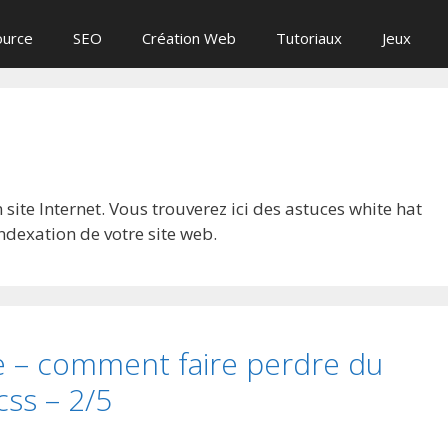
ource
SEO
Création Web
Tutoriaux
Jeux
n site Internet. Vous trouverez ici des astuces white hat
indexation de votre site web.
e – comment faire perdre du
css – 2/5