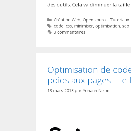
des outils. Cela va diminuer la taill
Catégories
Création Web
,
Open source
,
Tutoriaux
Étiquettes
code
,
css
,
minimiser
,
optimisation
,
seo
3 commentaires
Optimisation de cod
poids aux pages – le
13 mars 2013
par
Yohann Nizon