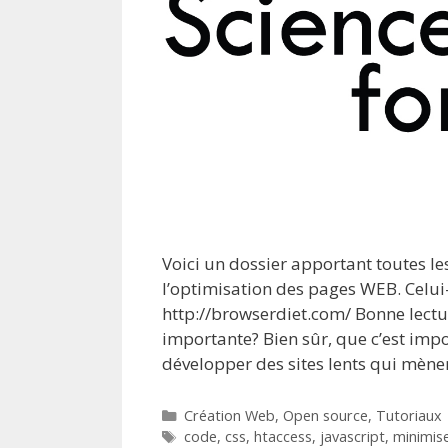
Voici un dossier apportant toutes l
l’optimisation des pages WEB. Celui-c
http://browserdiet.com/ Bonne lectu
importante? Bien sûr, que c’est impo
développer des sites lents qui mèn
Catégories
Création Web
,
Open source
,
Tutoriaux
Étiquettes
code
,
css
,
htaccess
,
javascript
,
minimis