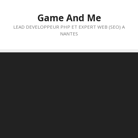
Aller
au
Game And Me
contenu
LEAD DEVELOPPEUR PHP ET EXPERT WEB (SEO) A
NANTES