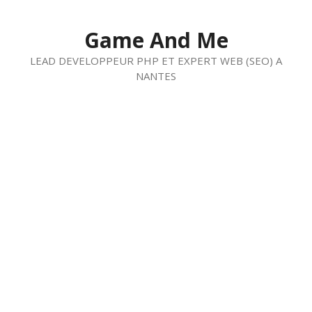
Aller
au
Game And Me
contenu
LEAD DEVELOPPEUR PHP ET EXPERT WEB (SEO) A
NANTES