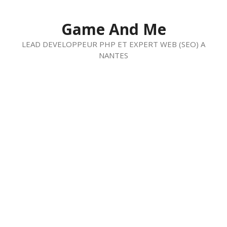
Aller
au
Game And Me
contenu
LEAD DEVELOPPEUR PHP ET EXPERT WEB (SEO) A
NANTES