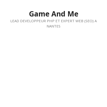
Aller
au
Game And Me
contenu
LEAD DEVELOPPEUR PHP ET EXPERT WEB (SEO) A
NANTES