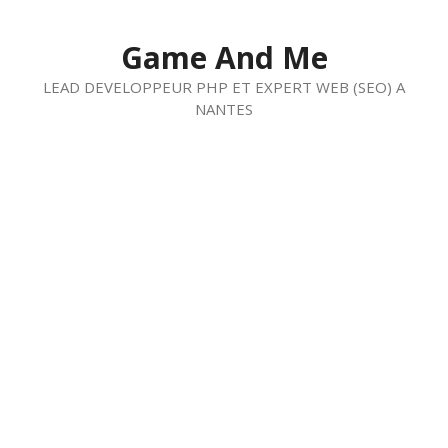
Aller
au
Game And Me
contenu
LEAD DEVELOPPEUR PHP ET EXPERT WEB (SEO) A
NANTES