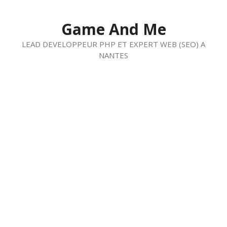
Aller
au
Game And Me
contenu
LEAD DEVELOPPEUR PHP ET EXPERT WEB (SEO) A
NANTES