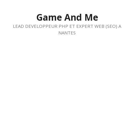
Aller
au
Game And Me
contenu
LEAD DEVELOPPEUR PHP ET EXPERT WEB (SEO) A
NANTES