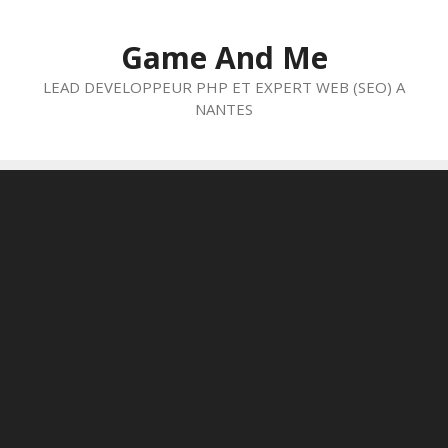
Aller
au
Game And Me
contenu
LEAD DEVELOPPEUR PHP ET EXPERT WEB (SEO) A
NANTES