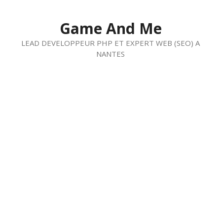
Aller
au
Game And Me
contenu
LEAD DEVELOPPEUR PHP ET EXPERT WEB (SEO) A
NANTES