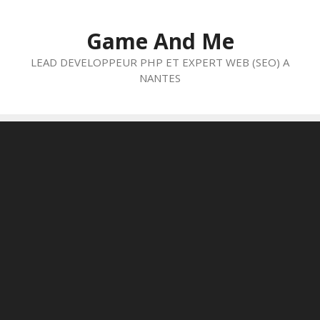
Aller
au
Game And Me
contenu
LEAD DEVELOPPEUR PHP ET EXPERT WEB (SEO) A
NANTES