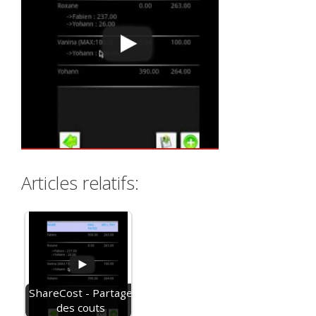
Articles relatifs:
ShareCost - Partage
des couts