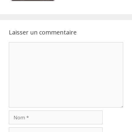
Laisser un commentaire
Commentaire
Nom
E-