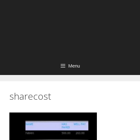
Menu
sharecost