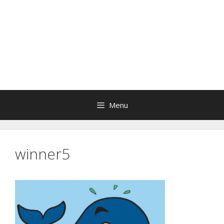
Menu
winner5