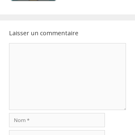
Laisser un commentaire
Commentaire
Nom
E-