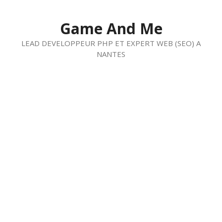
Aller
au
Game And Me
contenu
LEAD DEVELOPPEUR PHP ET EXPERT WEB (SEO) A
NANTES