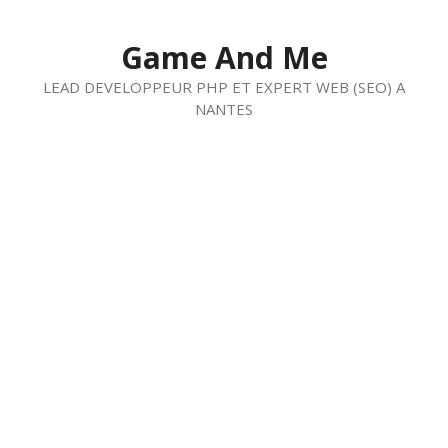
Aller
au
Game And Me
contenu
LEAD DEVELOPPEUR PHP ET EXPERT WEB (SEO) A
NANTES