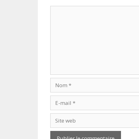
Commentaire
Nom
E-
mail
Site
web