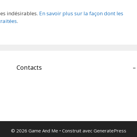
les indésirables.
En savoir plus sur la façon dont les
raitées
.
Contacts
–
© 2026 Game And Me
• Construit avec
GeneratePress