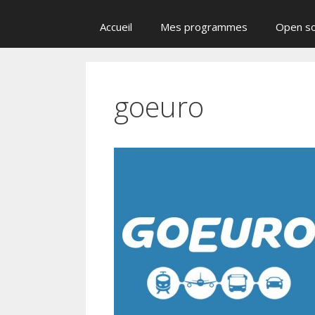
Accueil
Mes programmes
Open s
goeuro