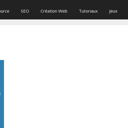
ource
SEO
Création Web
Tutoriaux
Jeux