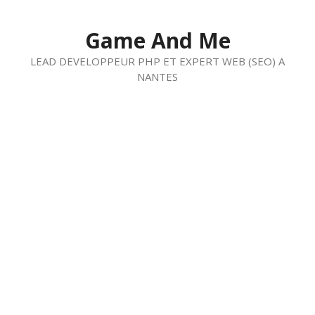
Aller
au
Game And Me
contenu
LEAD DEVELOPPEUR PHP ET EXPERT WEB (SEO) A
NANTES