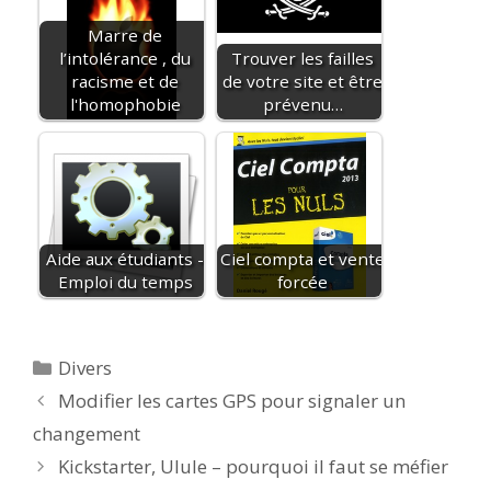
Marre de
l’intolérance , du
Trouver les failles
racisme et de
de votre site et être
l'homophobie
prévenu…
Aide aux étudiants -
Ciel compta et vente
Emploi du temps
forcée
Catégories
Divers
Modifier les cartes GPS pour signaler un
changement
Kickstarter, Ulule – pourquoi il faut se méfier