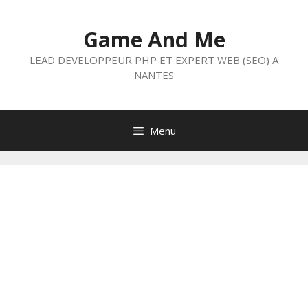
Aller
au
Game And Me
contenu
LEAD DEVELOPPEUR PHP ET EXPERT WEB (SEO) A
NANTES
Menu