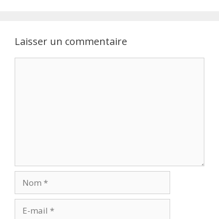
Laisser un commentaire
Commentaire
Nom
E-
mail