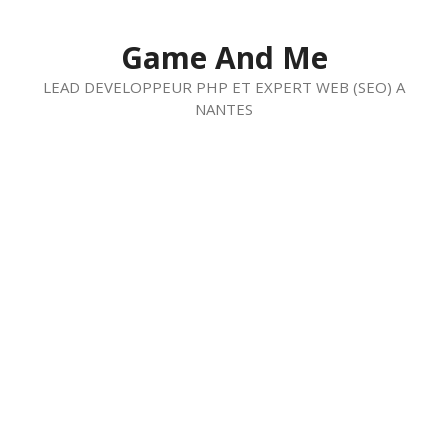
Aller
au
Game And Me
contenu
LEAD DEVELOPPEUR PHP ET EXPERT WEB (SEO) A
NANTES