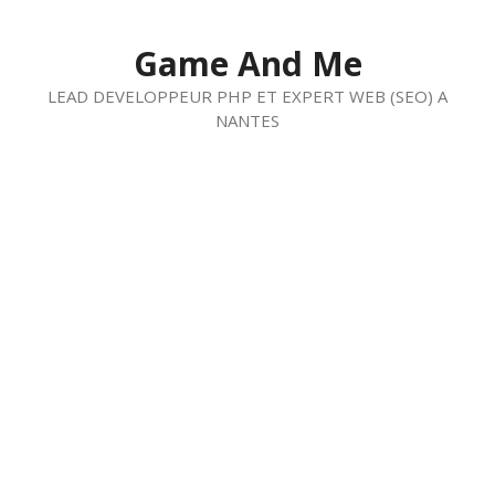
Aller
au
Game And Me
contenu
LEAD DEVELOPPEUR PHP ET EXPERT WEB (SEO) A
NANTES