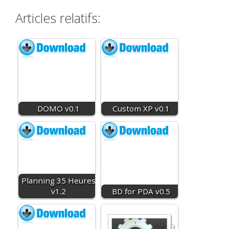
Articles relatifs:
DOMO v0.1
Custom XP v0.1
Planning 35 Heures
v1.2
BD for PDA v0.5