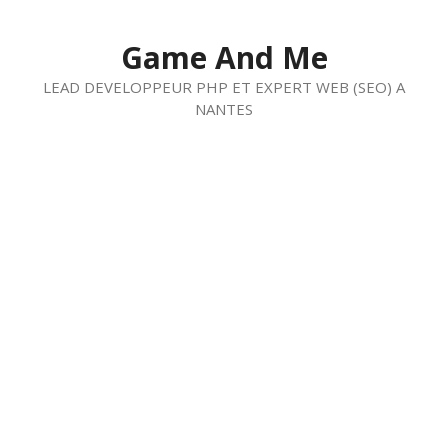
Aller
au
Game And Me
contenu
LEAD DEVELOPPEUR PHP ET EXPERT WEB (SEO) A
NANTES