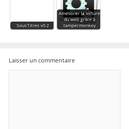
Améliorer la lecture
du web grâce à
SousTitres v0.2
tampermonkey
Laisser un commentaire
Commentaire