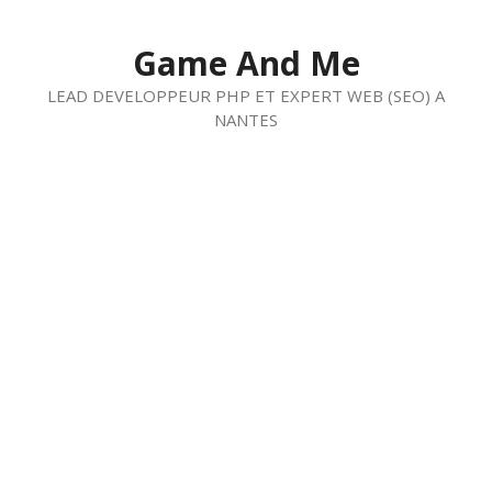
Aller
au
Game And Me
contenu
LEAD DEVELOPPEUR PHP ET EXPERT WEB (SEO) A
NANTES