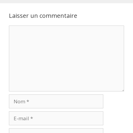
Laisser un commentaire
Commentaire
Nom
E-
mail
Site