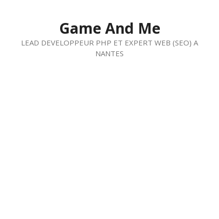
Aller
au
Game And Me
contenu
LEAD DEVELOPPEUR PHP ET EXPERT WEB (SEO) A
NANTES