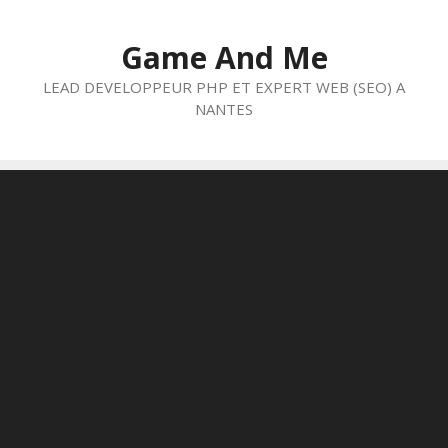
Aller
au
Game And Me
contenu
LEAD DEVELOPPEUR PHP ET EXPERT WEB (SEO) A
NANTES