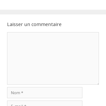
Laisser un commentaire
Commentaire
Nom
E-