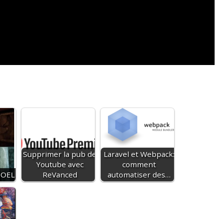
Supprimer la pub de
Laravel et Webpack:
Youtube avec
comment
NOEL
ReVanced
automatiser des…