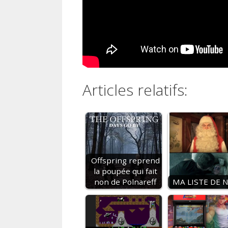
Articles relatifs:
Offspring reprend
la poupée qui fait
non de Polnareff
MA LISTE DE 