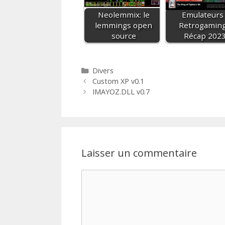
Neolemmix: le
Emulateurs 
lemmings open
Retrogaming
source
Récap 202
Catégories
Divers
Custom XP v0.1
IMAYOZ.DLL v0.7
Laisser un commentaire
Commentaire