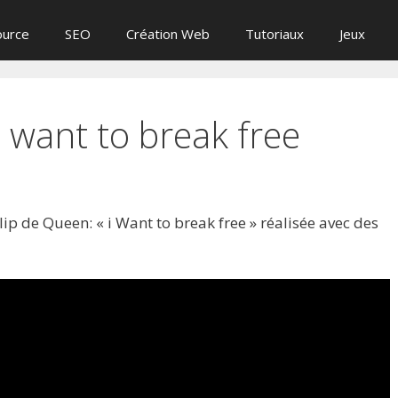
ource
SEO
Création Web
Tutoriaux
Jeux
 want to break free
lip de Queen: « i Want to break free » réalisée avec des