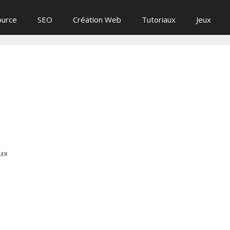
ource
SEO
Création Web
Tutoriaux
Jeux