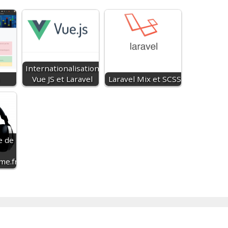
Internationalisation
Vue JS et Laravel
Laravel Mix et SCSS
e de
me.fr