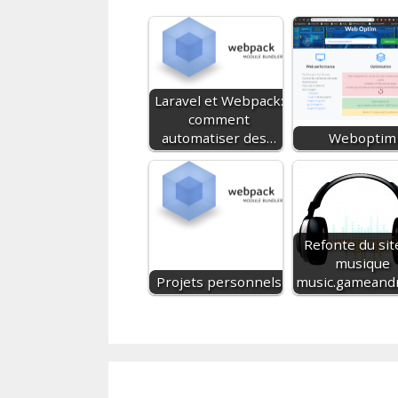
Laravel et Webpack:
comment
automatiser des…
Weboptim
Refonte du sit
musique
Projets personnels
music.gameand