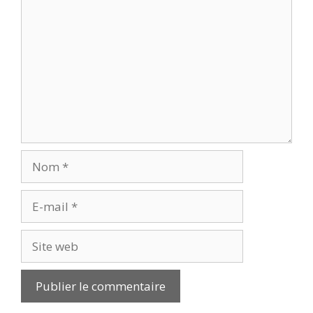
Nom
E-
mail
Site
web