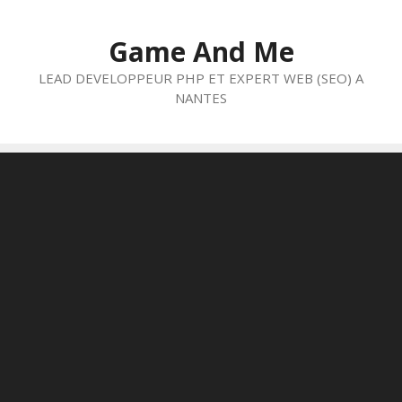
Aller
au
Game And Me
contenu
LEAD DEVELOPPEUR PHP ET EXPERT WEB (SEO) A
NANTES