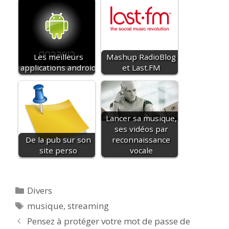
Les meilleurs
Mashup RadioBlog
applications android
et Last.FM
Lancer sa musique,
ses vidéos par
De la pub sur son
reconnaissance
site perso
vocale
Catégories
Divers
Étiquettes
musique
,
streaming
Pensez à protéger votre mot de passe de