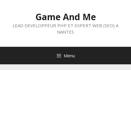
Aller
au
Game And Me
contenu
LEAD DEVELOPPEUR PHP ET EXPERT WEB (SEO) A
NANTES
Menu