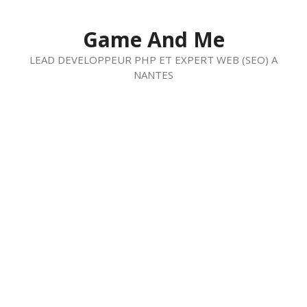
Aller
au
Game And Me
contenu
LEAD DEVELOPPEUR PHP ET EXPERT WEB (SEO) A
NANTES