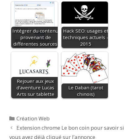
Intégrer du contenu
Hack SEO: usages et
provenant de
techniques actuels -
différentes sources
2015
Rejouer aux jeux
d'aventure Lucas
Le Daban (tarot
Arts sur tablette
chinois)
Catégories
Création Web
Extension chrome Le bon coin pour savoir si
vous avez déjà cliqué sur l’annonce