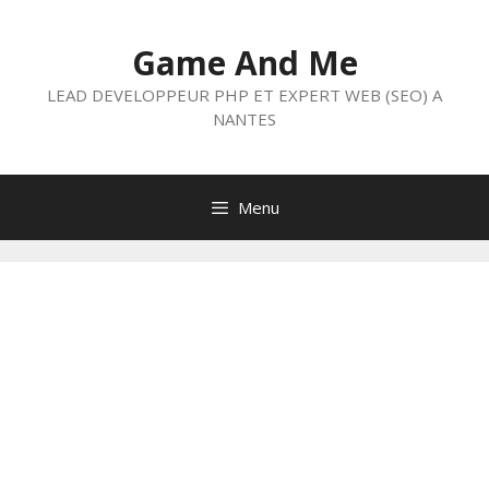
Aller
au
Game And Me
contenu
LEAD DEVELOPPEUR PHP ET EXPERT WEB (SEO) A
NANTES
Menu