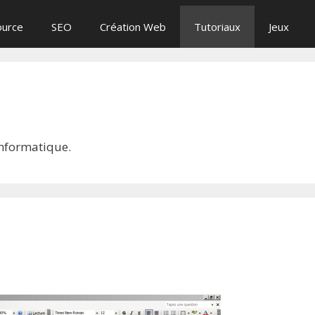
ource
SEO
Création Web
Tutoriaux
Jeux
informatique.